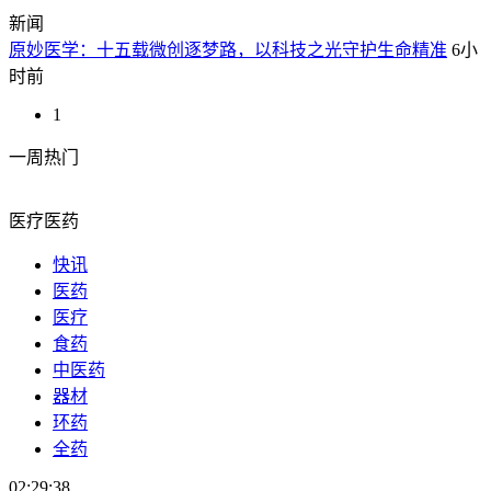
新闻
原妙医学：十五载微创逐梦路，以科技之光守护生命精准
6小
时前
1
一周热门
医疗医药
快讯
医药
医疗
食药
中医药
器材
环药
全药
02:29:38