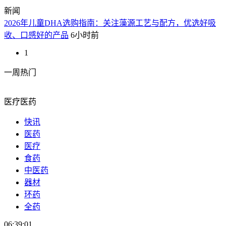
新闻
2026年儿童DHA选购指南：关注藻源工艺与配方，优选好吸
收、口感好的产品
6小时前
1
一周热门
医疗医药
快讯
医药
医疗
食药
中医药
器材
环药
全药
06:39:01