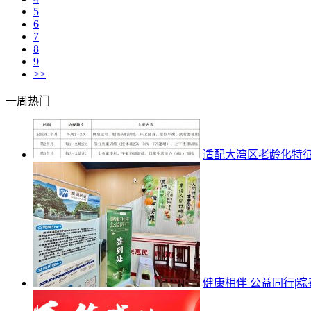
5
6
7
8
9
>>
一周热门
适配大湾区老龄化特
健康相伴 公益同行|