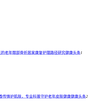
征的老年髋部骨折居家康复护理路径研究
健康头条
1
粽香传情护肌肤，专业科普守护老年皮肤健康
健康头条
2