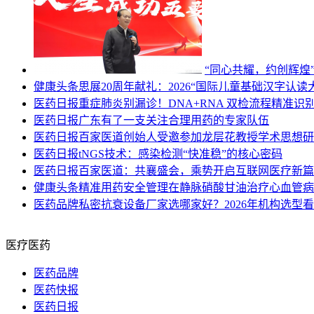
“同心共耀，约创辉煌
健康头条
思展20周年献礼：2026“国际儿童基础汉字认读
医药日报
重症肺炎别漏诊！DNA+RNA 双检流程精准识
医药日报
广东有了一支关注合理用药的专家队伍
医药日报
百家医道创始人受邀参加龙层花教授学术思想研
医药日报
tNGS技术：感染检测“快准稳”的核心密码
医药日报
百家医道：共襄盛会，乘势开启互联网医疗新篇
健康头条
精准用药安全管理在静脉硝酸甘油治疗心血管病
医药品牌
私密抗衰设备厂家选哪家好？2026年机构选型
医疗医药
医药品牌
医药快报
医药日报