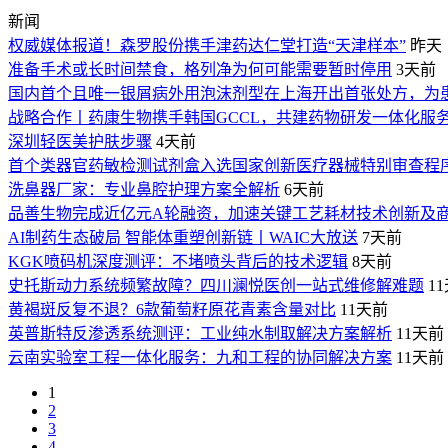
新闻
权威媒体报道！森罗股份携手津药达仁堂打造“天津样本”
昨天
准备手术或长时间禁食，格列净为何可能需要暂时停用
3天前
国内首个且唯一银屑病外用泡沫剂型在上海开出首张处方，为
战略合作丨药康生物携手韩国GCCL，共建药物研发一体化服
深圳轻医美护肤步骤
4天前
首个类器官药敏检测试剂盒入选国家创新医疗器械特别审查程
洗鼻器厂家：专业鼻腔护理方案全解析
6天前
品善生物完成近亿元A轮融资，加速关键工艺耗材技术创新及
AI制药生态破局 智能体重塑创新链丨WAIC大放送
7天前
KGK喷码机深度测评：不堵喷头背后的技术逻辑
8天前
史托斯动力系统频繁故障？四川澜悦医创一站式维修解难题
1
黄褐斑反复不退？6款葡萄籽原花青素含量对比
11天前
英普斯特反渗透系统测评：工业纯水制取解决方案解析
11天前
云南实验室工程一体化服务：九和工程的协同解决方案
11天前
1
2
3
4