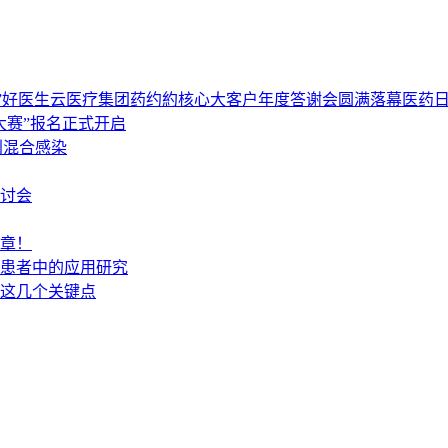
”好医生云医疗集团药约約核心大客户年度答谢会圆满落幕
医药
大赛”报名正式开启
别混合感染
讨会
章！
患者中的应用研究
看这几个关键点